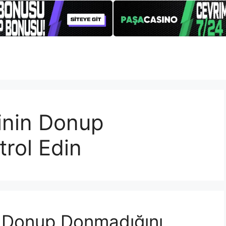
ğinin Donup
rol Edin
in Donup Donmadığını