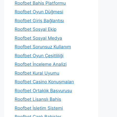
Roofbet Bahis Platformu
Roofbet Oyun Düğmesi
Roofbet Giriş Bağlantısı
Roofbet Sosyal Ekip
Roofbet Sosyal Medya
Roofbet Sorunsuz Kullanım
Roofbet Oyun Çeşitliliği
Roofbet İnceleme Analizi
Roofbet Kural Uyumu
Roofbet Casino Konuşmaları
Roofbet Ortaklık Başvurusu
Roofbet Lisanslı Bahis
Roofbet İşletim Sistemi
Roofbet Canlı Bahisler