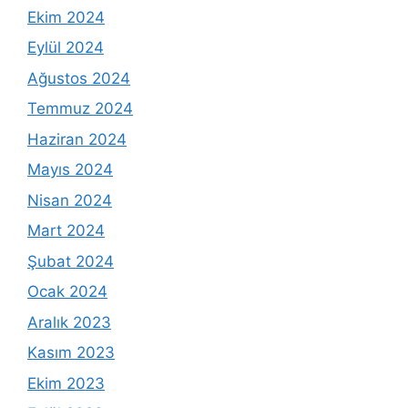
Ekim 2024
Eylül 2024
Ağustos 2024
Temmuz 2024
Haziran 2024
Mayıs 2024
Nisan 2024
Mart 2024
Şubat 2024
Ocak 2024
Aralık 2023
Kasım 2023
Ekim 2023