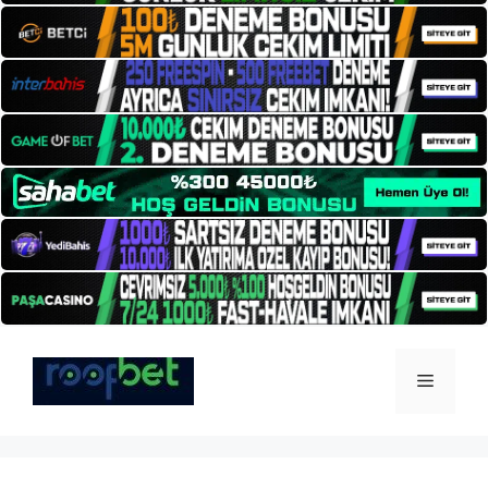
İçeriğe
atla
Menü