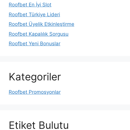
Roofbet En İyi Slot
Roofbet Türkiye Lideri
Roofbet Üyelik Etkinleştirme
Roofbet Kapalılık Sorgusu
Roofbet Yeni Bonuslar
Kategoriler
Roofbet Promosyonlar
Etiket Bulutu