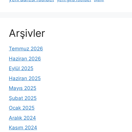
üyeliği
Arşivler
Temmuz 2026
Haziran 2026
Eylül 2025
Haziran 2025
Mayıs 2025
Şubat 2025
Ocak 2025
Aralık 2024
Kasım 2024