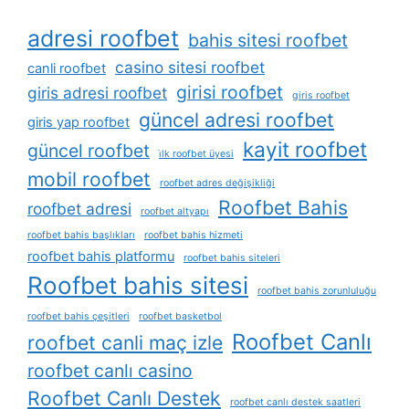
adresi roofbet
bahis sitesi roofbet
casino sitesi roofbet
canli roofbet
girisi roofbet
giris adresi roofbet
giris roofbet
güncel adresi roofbet
giris yap roofbet
kayit roofbet
güncel roofbet
i̇lk roofbet üyesi
mobil roofbet
roofbet adres değişikliği
Roofbet Bahis
roofbet adresi
roofbet altyapı
roofbet bahis başlıkları
roofbet bahis hizmeti
roofbet bahis platformu
roofbet bahis siteleri
Roofbet bahis sitesi
roofbet bahis zorunluluğu
roofbet bahis çeşitleri
roofbet basketbol
Roofbet Canlı
roofbet canli maç izle
roofbet canlı casino
Roofbet Canlı Destek
roofbet canlı destek saatleri