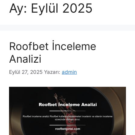
Ay:
Eylül 2025
Roofbet İnceleme
Analizi
Eylül 27, 2025
Yazarı:
admin