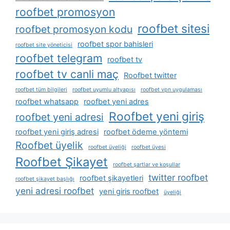
roofbet promosyon
roofbet sitesi
roofbet promosyon kodu
roofbet spor bahisleri
roofbet site yöneticisi
roofbet telegram
roofbet tv
roofbet tv canli maç
Roofbet twitter
roofbet tüm bilgileri
roofbet uyumlu altyapısı
roofbet vpn uygulaması
roofbet whatsapp
roofbet yeni adres
Roofbet yeni giriş
roofbet yeni adresi
roofbet yeni giriş adresi
roofbet ödeme yöntemi
Roofbet üyelik
roofbet üyeliği
roofbet üyesi
Roofbet Şikayet
roofbet şartlar ve koşullar
twitter roofbet
roofbet şikayetleri
roofbet şikayet başlığı
yeni adresi roofbet
yeni giris roofbet
üyeliği