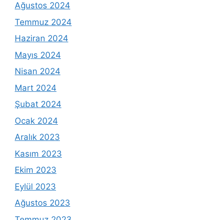
Ağustos 2024
Temmuz 2024
Haziran 2024
Mayıs 2024
Nisan 2024
Mart 2024
Şubat 2024
Ocak 2024
Aralık 2023
Kasım 2023
Ekim 2023
Eylül 2023
Ağustos 2023
Temmuz 2023