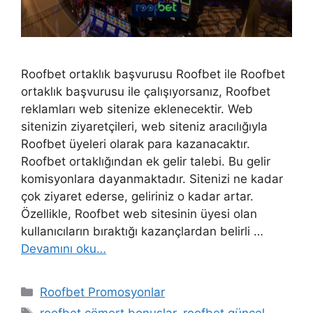
Roofbet ortaklık başvurusu Roofbet ile Roofbet
ortaklık başvurusu ile çalışıyorsanız, Roofbet
reklamları web sitenize eklenecektir. Web
sitenizin ziyaretçileri, web siteniz aracılığıyla
Roofbet üyeleri olarak para kazanacaktır.
Roofbet ortaklığından ek gelir talebi. Bu gelir
komisyonlara dayanmaktadır. Sitenizi ne kadar
çok ziyaret ederse, geliriniz o kadar artar.
Özellikle, Roofbet web sitesinin üyesi olan
kullanıcıların bıraktığı kazançlardan belirli …
Devamını oku…
Kategoriler
Roofbet Promosyonlar
Etiketler
roofbet cömert bonuslar
,
roofbet güncel