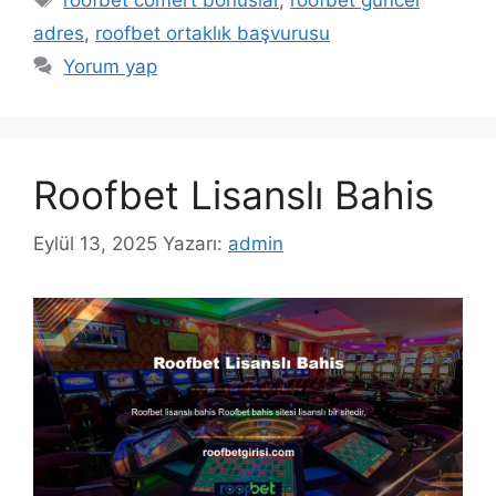
adres
,
roofbet ortaklık başvurusu
Yorum yap
Roofbet Lisanslı Bahis
Eylül 13, 2025
Yazarı:
admin