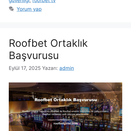
güvenliği
,
roofbet tv
Yorum yap
Roofbet Ortaklık
Başvurusu
Eylül 17, 2025
Yazarı:
admin