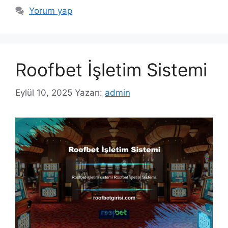
Yorum yap
Roofbet İşletim Sistemi
Eylül 10, 2025
Yazarı:
admin