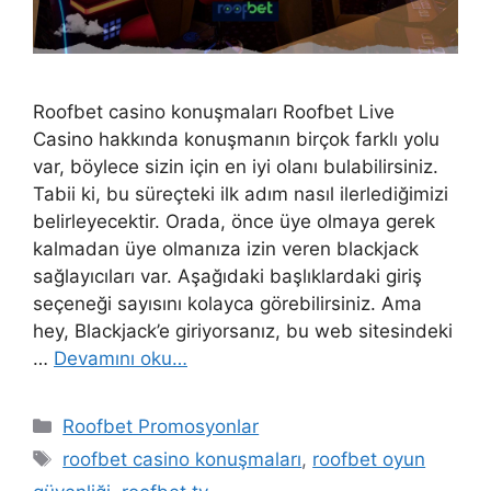
Roofbet casino konuşmaları Roofbet Live
Casino hakkında konuşmanın birçok farklı yolu
var, böylece sizin için en iyi olanı bulabilirsiniz.
Tabii ki, bu süreçteki ilk adım nasıl ilerlediğimizi
belirleyecektir. Orada, önce üye olmaya gerek
kalmadan üye olmanıza izin veren blackjack
sağlayıcıları var. Aşağıdaki başlıklardaki giriş
seçeneği sayısını kolayca görebilirsiniz. Ama
hey, Blackjack’e giriyorsanız, bu web sitesindeki
…
Devamını oku…
Kategoriler
Roofbet Promosyonlar
Etiketler
roofbet casino konuşmaları
,
roofbet oyun