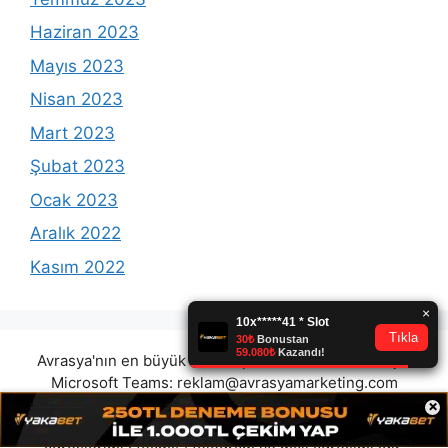
Haziran 2023
Mayıs 2023
Nisan 2023
Mart 2023
Şubat 2023
Ocak 2023
Aralık 2022
Kasım 2022
Avrasya'nın en büyük reklam platformunda olmak için
Microsoft Teams:
reklam@avrasyamarketing.com
adresimizden veya Telegram: @Avrasyamarketing
×
adresimizden irtibat kurabilirsiniz. (Tek iletişim