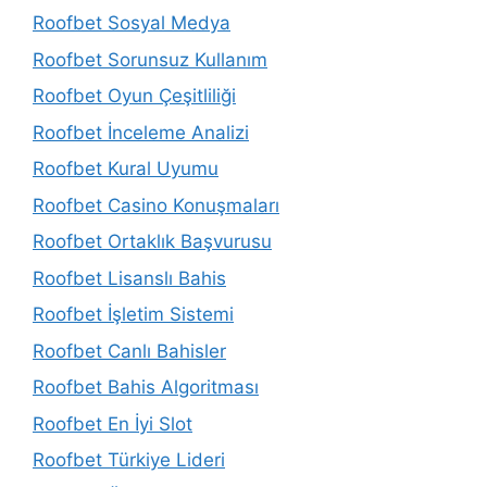
Roofbet Sosyal Medya
Roofbet Sorunsuz Kullanım
Roofbet Oyun Çeşitliliği
Roofbet İnceleme Analizi
Roofbet Kural Uyumu
Roofbet Casino Konuşmaları
Roofbet Ortaklık Başvurusu
Roofbet Lisanslı Bahis
Roofbet İşletim Sistemi
Roofbet Canlı Bahisler
Roofbet Bahis Algoritması
Roofbet En İyi Slot
Roofbet Türkiye Lideri