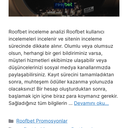
Roofbet inceleme analizi Roofbet kullanıcı
incelemeleri incelenir ve sitenin inceleme
sürecinde dikkate alınır. Olumlu veya olumsuz
olsun, herhangi bir geri bildiriminiz varsa,
müşteri hizmetleri ekibimize ulaşabilir veya
düşüncelerinizi sosyal medya kanallarımızda
paylaşabilirsiniz. Kayıt sürecini tamamladıktan
sonra, muhteşem ödüller kazanma yolunuzda
olacaksınız! Bir hesap oluşturduktan sonra,
başlamak için içine biraz para koymanız gerekir.
Sağladığınız tüm bilgilerin …
Devamını oku…
Kategoriler
Roofbet Promosyonlar