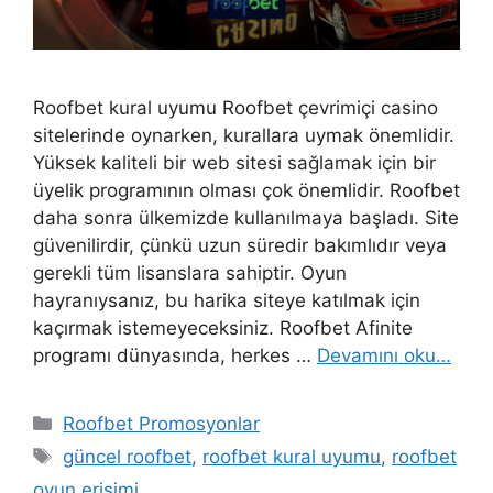
Roofbet kural uyumu Roofbet çevrimiçi casino
sitelerinde oynarken, kurallara uymak önemlidir.
Yüksek kaliteli bir web sitesi sağlamak için bir
üyelik programının olması çok önemlidir. Roofbet
daha sonra ülkemizde kullanılmaya başladı. Site
güvenilirdir, çünkü uzun süredir bakımlıdır veya
gerekli tüm lisanslara sahiptir. Oyun
hayranıysanız, bu harika siteye katılmak için
kaçırmak istemeyeceksiniz. Roofbet Afinite
programı dünyasında, herkes …
Devamını oku…
Kategoriler
Roofbet Promosyonlar
Etiketler
güncel roofbet
,
roofbet kural uyumu
,
roofbet
oyun erişimi