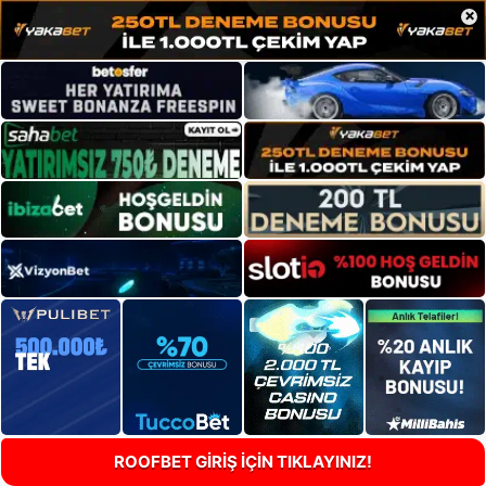
×
ROOFBET GİRİŞ İÇİN TIKLAYINIZ!