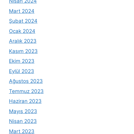
Nisan 2024
Mart 2024
Şubat 2024
Ocak 2024
Aralık 2023
Kasım 2023
Ekim 2023
Eylül 2023
Ağustos 2023
Temmuz 2023
Haziran 2023
Mayıs 2023
Nisan 2023
Mart 2023