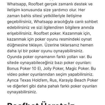
Whatsapp, Roofbet gerçek zamanlı destek ve
iletişim konusunda size yardımcı olur. Her
zaman bahis sitesi yetkilileriyle iletişime
geçebilirsiniz, Whatsapp aracılığıyla canlı sohbet
edebilirsiniz ve sizi ilgilendiren bilgilere anında
erişebilirsiniz. Roofbet poker. Kazanmak için,
kazanmak için poker oyunu resmindeki oynat
düğmesine tıklayın. Üzerine tıklarsanız hemen
daha iyi bir poker oyunu oynayabilirsiniz.
Oyunda poker oynamanın farklı yolları var. Bu
sitede oynayabileceğiniz bazı poker oyunları:
Bonus Poker 10 El, Jolly Poker, Magic Poker. Bu
video poker oyunlarından seçim yapabilirsiniz.
Ayrıca Texas Hold’em, Rus, Karayip Beach Poker
ve diğerleri gibi daha pahalı farklı poker oyunları
oynayabilirsiniz.