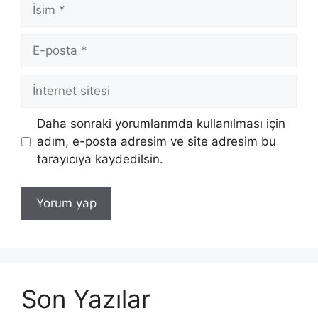
İsim
E-
posta
İnternet
sitesi
Daha sonraki yorumlarımda kullanılması için
adım, e-posta adresim ve site adresim bu
tarayıcıya kaydedilsin.
Son Yazılar