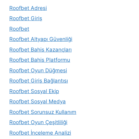
Roofbet Adresi
Roofbet Giriş
Roofbet
Roofbet Altyapı Güvenliği
Roofbet Bahis Kazançları
Roofbet Bahis Platformu
Roofbet Oyun Düğmesi
Roofbet Giriş Bağlantısı
Roofbet Sosyal Ekip
Roofbet Sosyal Medya
Roofbet Sorunsuz Kullanım
Roofbet Oyun Çeşitliliği
Roofbet İnceleme Analizi