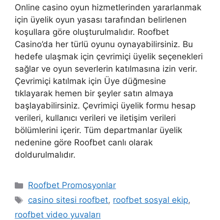
Online casino oyun hizmetlerinden yararlanmak
için üyelik oyun yasası tarafından belirlenen
koşullara göre oluşturulmalıdır. Roofbet
Casino’da her türlü oyunu oynayabilirsiniz. Bu
hedefe ulaşmak için çevrimiçi üyelik seçenekleri
sağlar ve oyun severlerin katılmasına izin verir.
Çevrimiçi katılmak için Üye düğmesine
tıklayarak hemen bir şeyler satın almaya
başlayabilirsiniz. Çevrimiçi üyelik formu hesap
verileri, kullanıcı verileri ve iletişim verileri
bölümlerini içerir. Tüm departmanlar üyelik
nedenine göre Roofbet canlı olarak
doldurulmalıdır.
Kategoriler
Roofbet Promosyonlar
Etiketler
casino sitesi roofbet
,
roofbet sosyal ekip
,
roofbet video yuvaları