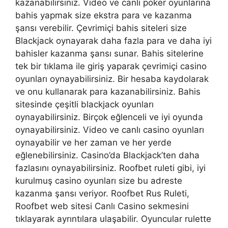
kazanabilirsiniz. Video ve canlı poker oyunlarına
bahis yapmak size ekstra para ve kazanma
şansı verebilir. Çevrimiçi bahis siteleri size
Blackjack oynayarak daha fazla para ve daha iyi
bahisler kazanma şansı sunar. Bahis sitelerine
tek bir tıklama ile giriş yaparak çevrimiçi casino
oyunları oynayabilirsiniz. Bir hesaba kaydolarak
ve onu kullanarak para kazanabilirsiniz. Bahis
sitesinde çeşitli blackjack oyunları
oynayabilirsiniz. Birçok eğlenceli ve iyi oyunda
oynayabilirsiniz. Video ve canlı casino oyunları
oynayabilir ve her zaman ve her yerde
eğlenebilirsiniz. Casino’da Blackjack’ten daha
fazlasını oynayabilirsiniz. Roofbet ruleti gibi, iyi
kurulmuş casino oyunları size bu adreste
kazanma şansı veriyor. Roofbet Rus Ruleti,
Roofbet web sitesi Canlı Casino sekmesini
tıklayarak ayrıntılara ulaşabilir. Oyuncular rulette