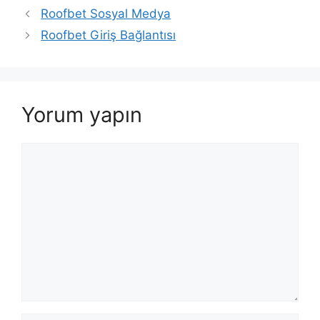
Roofbet Sosyal Medya
Roofbet Giriş Bağlantısı
Yorum yapın
Yorum