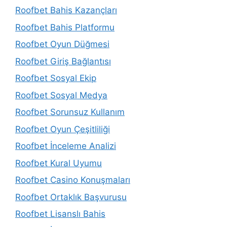
Roofbet Bahis Kazançları
Roofbet Bahis Platformu
Roofbet Oyun Düğmesi
Roofbet Giriş Bağlantısı
Roofbet Sosyal Ekip
Roofbet Sosyal Medya
Roofbet Sorunsuz Kullanım
Roofbet Oyun Çeşitliliği
Roofbet İnceleme Analizi
Roofbet Kural Uyumu
Roofbet Casino Konuşmaları
Roofbet Ortaklık Başvurusu
Roofbet Lisanslı Bahis