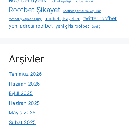
Roofbet üyelik
roofbet üyeliği
roofbet üyesi
Roofbet Şikayet
roofbet şartlar ve koşullar
twitter roofbet
roofbet şikayetleri
roofbet şikayet başlığı
yeni adresi roofbet
yeni giris roofbet
üyeliği
Arşivler
Temmuz 2026
Haziran 2026
Eylül 2025
Haziran 2025
Mayıs 2025
Şubat 2025