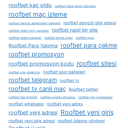
roofbet kaç oldu
roofbet masa tenisi bahisleri
roofbet maç izleme
roofbet mevcut giriş adresi
roofbet mevcut adresinden bağlantı
roofbet nasil bir site
roofbet mobil giriş sorunları
roofbet neden kapandı
roofbet online üyesi
roofbet oyun
roofbet para çekme
Roofbet Para Yatırma
roofbet promosyon
roofbet sitesi
roofbet promosyon kodu
roofbet spor bahisleri
roofbet site yöneticisi
roofbet telegram
roofbet tv
roofbet tv canli maç
Roofbet twitter
roofbet tüm bilgileri
roofbet uyumlu altyapısı
roofbet vpn uygulaması
roofbet whatsapp
roofbet yeni adres
Roofbet yeni giriş
roofbet yeni adresi
roofbet yeni giriş adresi
roofbet ödeme yöntemi