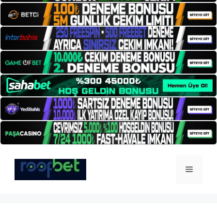
İçeriğe
atla
Menü