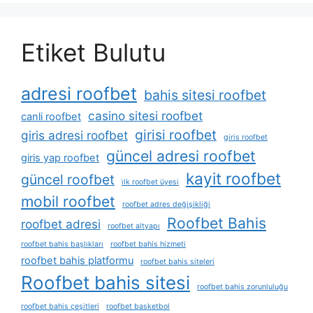
Etiket Bulutu
adresi roofbet
bahis sitesi roofbet
casino sitesi roofbet
canli roofbet
girisi roofbet
giris adresi roofbet
giris roofbet
güncel adresi roofbet
giris yap roofbet
kayit roofbet
güncel roofbet
i̇lk roofbet üyesi
mobil roofbet
roofbet adres değişikliği
Roofbet Bahis
roofbet adresi
roofbet altyapı
roofbet bahis başlıkları
roofbet bahis hizmeti
roofbet bahis platformu
roofbet bahis siteleri
Roofbet bahis sitesi
roofbet bahis zorunluluğu
roofbet bahis çeşitleri
roofbet basketbol