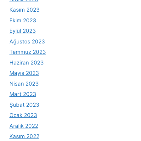
Kasım 2023
Ekim 2023
Eylül 2023
Ağustos 2023
Temmuz 2023
Haziran 2023
Mayıs 2023
Nisan 2023
Mart 2023
Şubat 2023
Ocak 2023
Aralık 2022
Kasım 2022