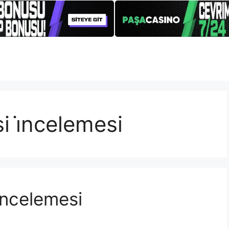
i i̇ncelemesi
İncelemesi