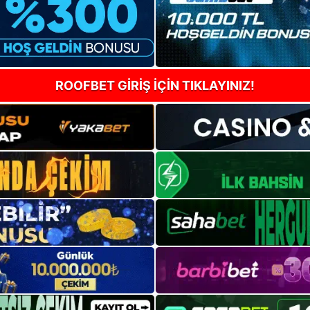
ROOFBET GİRİŞ İÇİN TIKLAYINIZ!