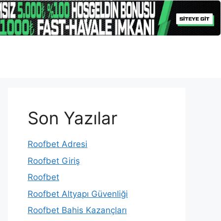
Son Yazılar
Roofbet Adresi
Roofbet Giriş
Roofbet
Roofbet Altyapı Güvenliği
Roofbet Bahis Kazançları