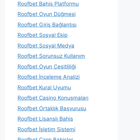
Roofbet Bahis Platformu
Roofbet Oyun Düğmesi
Roofbet Giriş Bağlantısı
Roofbet Sosyal Ekip
Roofbet Sosyal Medya
Roofbet Sorunsuz Kullanım
Roofbet Oyun Çeşitliliği
Roofbet İnceleme Analizi
Roofbet Kural Uyumu
Roofbet Casino Konuşmaları
Roofbet Ortaklık Başvurusu
Roofbet Lisanslı Bahis
Roofbet İşletim Sistemi
Roofbet Canlı Bahisler