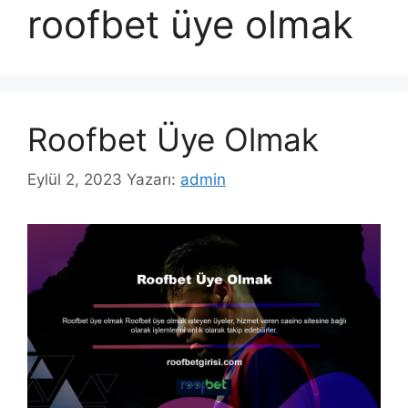
roofbet üye olmak
Roofbet Üye Olmak
Eylül 2, 2023
Yazarı:
admin