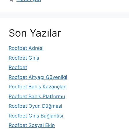
Son Yazılar
Roofbet Adresi
Roofbet Giriş
Roofbet
Roofbet Altyapı Güvenliği
Roofbet Bahis Kazançları
Roofbet Bahis Platformu
Roofbet Oyun Düğmesi
Roofbet Giriş Bağlantısı
Roofbet Sosyal Ekip