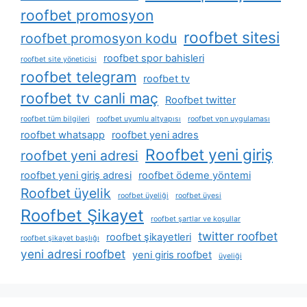
roofbet promosyon
roofbet sitesi
roofbet promosyon kodu
roofbet spor bahisleri
roofbet site yöneticisi
roofbet telegram
roofbet tv
roofbet tv canli maç
Roofbet twitter
roofbet tüm bilgileri
roofbet uyumlu altyapısı
roofbet vpn uygulaması
roofbet whatsapp
roofbet yeni adres
Roofbet yeni giriş
roofbet yeni adresi
roofbet yeni giriş adresi
roofbet ödeme yöntemi
Roofbet üyelik
roofbet üyeliği
roofbet üyesi
Roofbet Şikayet
roofbet şartlar ve koşullar
twitter roofbet
roofbet şikayetleri
roofbet şikayet başlığı
yeni adresi roofbet
yeni giris roofbet
üyeliği