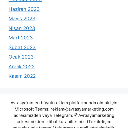
Haziran 2023
Mayıs 2023
Nisan 2023
Mart 2023
Şubat 2023
Ocak 2023
Aralık 2022
Kasım 2022
Avrasya'nın en büyük reklam platformunda olmak için
Microsoft Teams:
reklam@avrasyamarketing.com
adresimizden veya Telegram: @Avrasyamarketing
adresimizden irtibat kurabilirsiniz. (Tek iletişim
adreslerimiz teams / telegram ve mail adresimizdir.