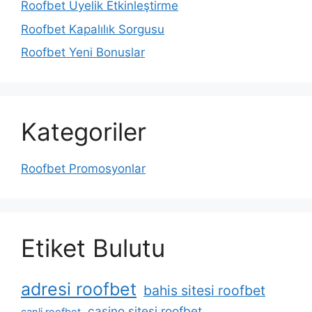
Roofbet Üyelik Etkinleştirme
Roofbet Kapalılık Sorgusu
Roofbet Yeni Bonuslar
Kategoriler
Roofbet Promosyonlar
Etiket Bulutu
adresi roofbet
bahis sitesi roofbet
casino sitesi roofbet