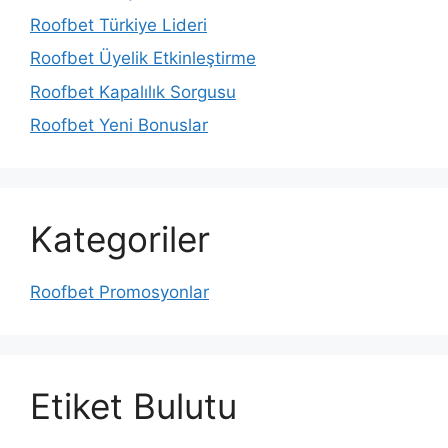
Roofbet Türkiye Lideri
Roofbet Üyelik Etkinleştirme
Roofbet Kapalılık Sorgusu
Roofbet Yeni Bonuslar
Kategoriler
Roofbet Promosyonlar
Etiket Bulutu