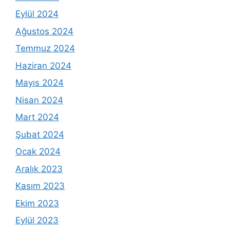
Eylül 2024
Ağustos 2024
Temmuz 2024
Haziran 2024
Mayıs 2024
Nisan 2024
Mart 2024
Şubat 2024
Ocak 2024
Aralık 2023
Kasım 2023
Ekim 2023
Eylül 2023