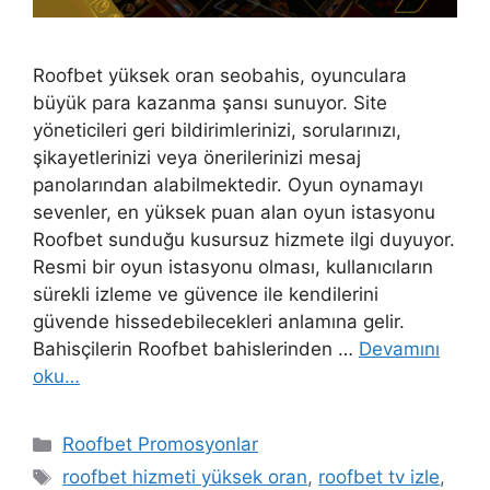
Roofbet yüksek oran seobahis, oyunculara
büyük para kazanma şansı sunuyor. Site
yöneticileri geri bildirimlerinizi, sorularınızı,
şikayetlerinizi veya önerilerinizi mesaj
panolarından alabilmektedir. Oyun oynamayı
sevenler, en yüksek puan alan oyun istasyonu
Roofbet sunduğu kusursuz hizmete ilgi duyuyor.
Resmi bir oyun istasyonu olması, kullanıcıların
sürekli izleme ve güvence ile kendilerini
güvende hissedebilecekleri anlamına gelir.
Bahisçilerin Roofbet bahislerinden …
Devamını
oku…
Kategoriler
Roofbet Promosyonlar
Etiketler
roofbet hizmeti yüksek oran
,
roofbet tv izle
,