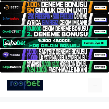
İçeriğe
atla
Menü