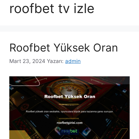
roofbet tv izle
Roofbet Yüksek Oran
Mart 23, 2024
Yazarı:
admin