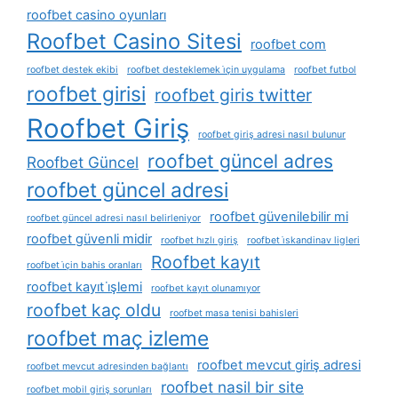
roofbet casino oyunları
Roofbet Casino Sitesi
roofbet com
roofbet destek ekibi
roofbet desteklemek i̇çin uygulama
roofbet futbol
roofbet girisi
roofbet giris twitter
Roofbet Giriş
roofbet giriş adresi nasıl bulunur
roofbet güncel adres
Roofbet Güncel
roofbet güncel adresi
roofbet güvenilebilir mi
roofbet güncel adresi nasıl belirleniyor
roofbet güvenli midir
roofbet hızlı giriş
roofbet i̇skandinav ligleri
Roofbet kayıt
roofbet i̇çin bahis oranları
roofbet kayıt i̇şlemi
roofbet kayıt olunamıyor
roofbet kaç oldu
roofbet masa tenisi bahisleri
roofbet maç izleme
roofbet mevcut giriş adresi
roofbet mevcut adresinden bağlantı
roofbet nasil bir site
roofbet mobil giriş sorunları