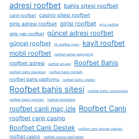
adresi roofbet
bahis sitesi roofbet
casino sitesi roofbet
canli roofbet
girisi roofbet
giris adresi roofbet
giris roofbet
güncel adresi roofbet
giris yap roofbet
kayit roofbet
güncel roofbet
i̇lk roofbet üyesi
mobil roofbet
roofbet adres değişikliği
Roofbet Bahis
roofbet adresi
roofbet altyapı
roofbet bahis başlıkları
roofbet bahis hizmeti
roofbet bahis platformu
roofbet bahis siteleri
Roofbet bahis sitesi
roofbet bahis zorunluluğu
roofbet bahis çeşitleri
roofbet basketbol
Roofbet Canlı
roofbet canli maç izle
roofbet canlı casino
Roofbet Canlı Destek
roofbet canlı destek saatleri
roofbet casino
roofbet casino faaliyetleri