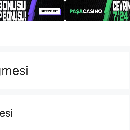
ğmesi
esi