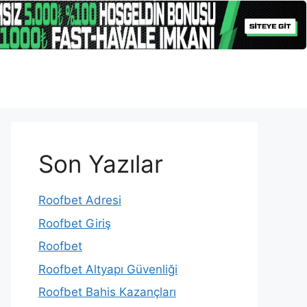
Son Yazılar
Roofbet Adresi
Roofbet Giriş
Roofbet
Roofbet Altyapı Güvenliği
Roofbet Bahis Kazançları