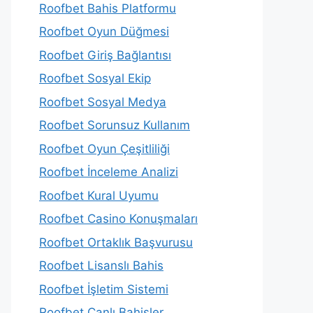
Roofbet Bahis Platformu
Roofbet Oyun Düğmesi
Roofbet Giriş Bağlantısı
Roofbet Sosyal Ekip
Roofbet Sosyal Medya
Roofbet Sorunsuz Kullanım
Roofbet Oyun Çeşitliliği
Roofbet İnceleme Analizi
Roofbet Kural Uyumu
Roofbet Casino Konuşmaları
Roofbet Ortaklık Başvurusu
Roofbet Lisanslı Bahis
Roofbet İşletim Sistemi
Roofbet Canlı Bahisler