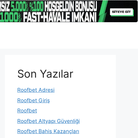
Son Yazılar
Roofbet Adresi
Roofbet Giriş
Roofbet
Roofbet Altyapı Güvenliği
Roofbet Bahis Kazançları