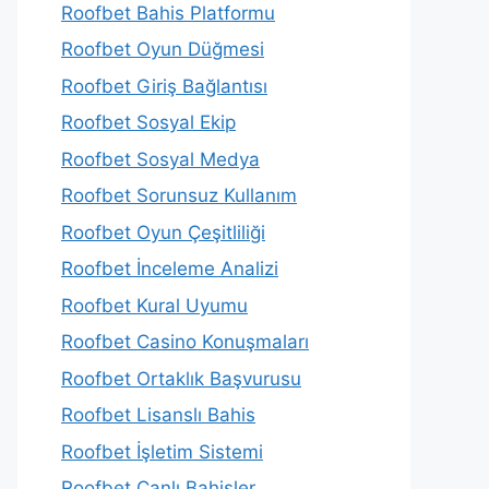
Roofbet Bahis Platformu
Roofbet Oyun Düğmesi
Roofbet Giriş Bağlantısı
Roofbet Sosyal Ekip
Roofbet Sosyal Medya
Roofbet Sorunsuz Kullanım
Roofbet Oyun Çeşitliliği
Roofbet İnceleme Analizi
Roofbet Kural Uyumu
Roofbet Casino Konuşmaları
Roofbet Ortaklık Başvurusu
Roofbet Lisanslı Bahis
Roofbet İşletim Sistemi
Roofbet Canlı Bahisler