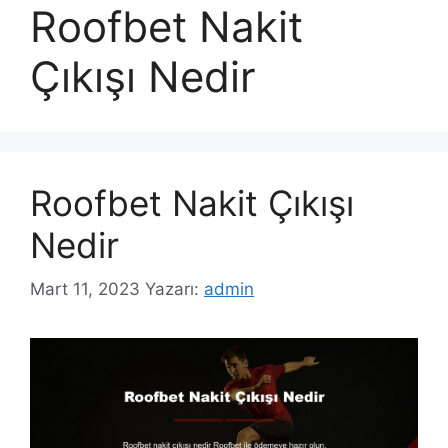
Roofbet Nakit
Çıkışı Nedir
Roofbet Nakit Çıkışı
Nedir
Mart 11, 2023
Yazarı:
admin