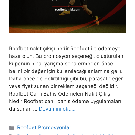
Roofbet nakit çıkışı nedir Roofbet ile ödemeye
hazır olun. Bu promosyon seçeneği, oluşturulan
kuponun nihai yarışma sona ermeden önce
belirli bir değer için kullanılacağı anlamına gelir.
Daha önce de belirtildiği gibi bu, parasal değer
veya fiyat sunan bir reklam seçeneği değildir.
Roofbet Canlı Bahis Ödemeleri Nakit Çıkışı
Nedir Roofbet canlı bahis ödeme uygulamaları
da sunan …
Devamını oku…
Kategoriler
Roofbet Promosyonlar