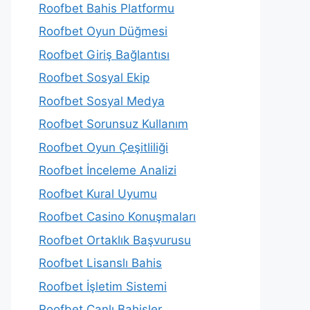
Roofbet Bahis Platformu
Roofbet Oyun Düğmesi
Roofbet Giriş Bağlantısı
Roofbet Sosyal Ekip
Roofbet Sosyal Medya
Roofbet Sorunsuz Kullanım
Roofbet Oyun Çeşitliliği
Roofbet İnceleme Analizi
Roofbet Kural Uyumu
Roofbet Casino Konuşmaları
Roofbet Ortaklık Başvurusu
Roofbet Lisanslı Bahis
Roofbet İşletim Sistemi
Roofbet Canlı Bahisler