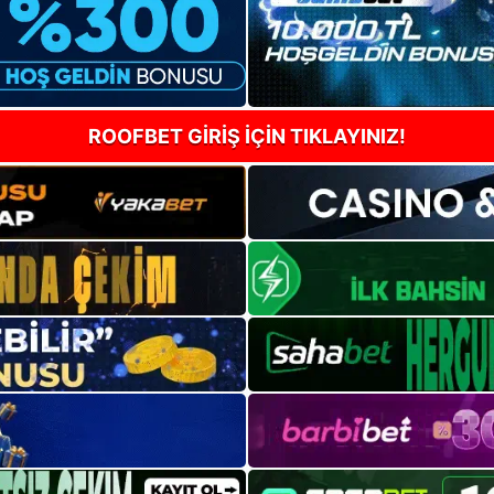
ROOFBET GİRİŞ İÇİN TIKLAYINIZ!