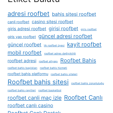
adresi roofbet
bahis sitesi roofbet
casino sitesi roofbet
canli roofbet
girisi roofbet
giris adresi roofbet
giris roofbet
güncel adresi roofbet
giris yap roofbet
kayit roofbet
güncel roofbet
i̇lk roofbet üyesi
mobil roofbet
roofbet adres değişikliği
Roofbet Bahis
roofbet adresi
roofbet altyapı
roofbet bahis başlıkları
roofbet bahis hizmeti
roofbet bahis platformu
roofbet bahis siteleri
Roofbet bahis sitesi
roofbet bahis zorunluluğu
roofbet bahis çeşitleri
roofbet basketbol
Roofbet Canlı
roofbet canli maç izle
roofbet canlı casino