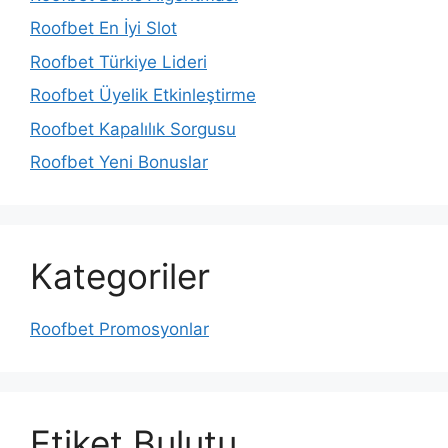
Roofbet En İyi Slot
Roofbet Türkiye Lideri
Roofbet Üyelik Etkinleştirme
Roofbet Kapalılık Sorgusu
Roofbet Yeni Bonuslar
Kategoriler
Roofbet Promosyonlar
Etiket Bulutu