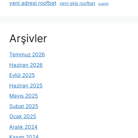
yeni adresi roofbet
yeni giris roofbet
üyeliği
Arşivler
Temmuz 2026
Haziran 2026
Eylül 2025
Haziran 2025
Mayıs 2025
Şubat 2025
Ocak 2025
Aralık 2024
Kasım 2024