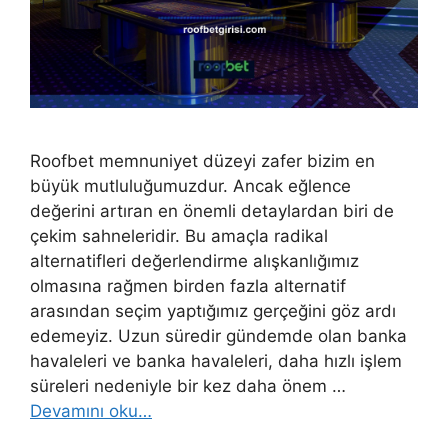
Roofbet memnuniyet düzeyi zafer bizim en
büyük mutluluğumuzdur. Ancak eğlence
değerini artıran en önemli detaylardan biri de
çekim sahneleridir. Bu amaçla radikal
alternatifleri değerlendirme alışkanlığımız
olmasına rağmen birden fazla alternatif
arasından seçim yaptığımız gerçeğini göz ardı
edemeyiz. Uzun süredir gündemde olan banka
havaleleri ve banka havaleleri, daha hızlı işlem
süreleri nedeniyle bir kez daha önem …
Devamını oku…