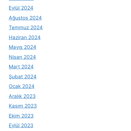
Eylül 2024
Ağustos 2024
Temmuz 2024
Haziran 2024
Mayıs 2024
Nisan 2024
Mart 2024
Şubat 2024
Ocak 2024
Aralık 2023
Kasım 2023
Ekim 2023
Eylül 2023