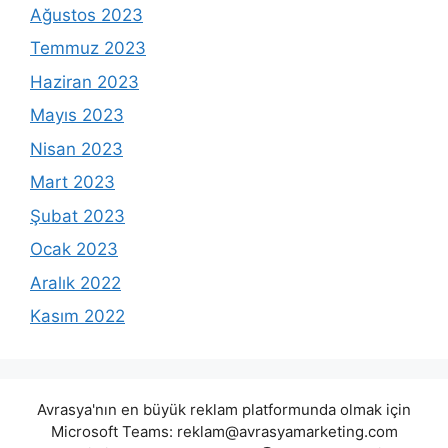
Ağustos 2023
Temmuz 2023
Haziran 2023
Mayıs 2023
Nisan 2023
Mart 2023
Şubat 2023
Ocak 2023
Aralık 2022
Kasım 2022
Avrasya'nın en büyük reklam platformunda olmak için
Microsoft Teams:
reklam@avrasyamarketing.com