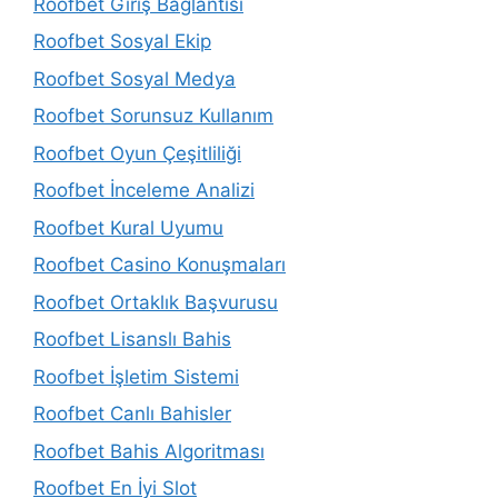
Roofbet Giriş Bağlantısı
Roofbet Sosyal Ekip
Roofbet Sosyal Medya
Roofbet Sorunsuz Kullanım
Roofbet Oyun Çeşitliliği
Roofbet İnceleme Analizi
Roofbet Kural Uyumu
Roofbet Casino Konuşmaları
Roofbet Ortaklık Başvurusu
Roofbet Lisanslı Bahis
Roofbet İşletim Sistemi
Roofbet Canlı Bahisler
Roofbet Bahis Algoritması
Roofbet En İyi Slot