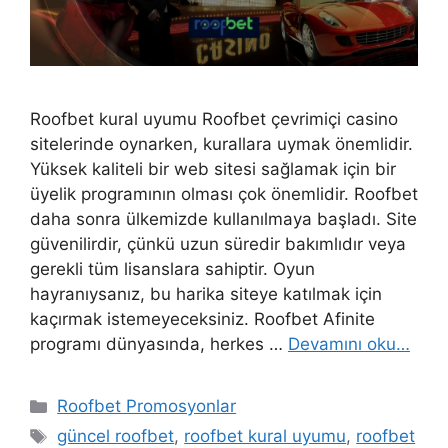
Roofbet kural uyumu Roofbet çevrimiçi casino
sitelerinde oynarken, kurallara uymak önemlidir.
Yüksek kaliteli bir web sitesi sağlamak için bir
üyelik programının olması çok önemlidir. Roofbet
daha sonra ülkemizde kullanılmaya başladı. Site
güvenilirdir, çünkü uzun süredir bakımlıdır veya
gerekli tüm lisanslara sahiptir. Oyun
hayranıysanız, bu harika siteye katılmak için
kaçırmak istemeyeceksiniz. Roofbet Afinite
programı dünyasında, herkes …
Devamını oku…
Kategoriler
Roofbet Promosyonlar
Etiketler
güncel roofbet
,
roofbet kural uyumu
,
roofbet