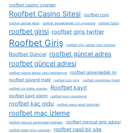
roofbet casino oyunları
Roofbet Casino Sitesi
roofbet com
roofbet destek ekibi
roofbet desteklemek i̇çin uygulama
roofbet futbol
roofbet girisi
roofbet giris twitter
Roofbet Giriş
roofbet giriş adresi nasıl bulunur
roofbet güncel adres
Roofbet Güncel
roofbet güncel adresi
roofbet güvenilebilir mi
roofbet güncel adresi nasıl belirleniyor
roofbet güvenli midir
roofbet hızlı giriş
roofbet i̇skandinav ligleri
Roofbet kayıt
roofbet i̇çin bahis oranları
roofbet kayıt i̇şlemi
roofbet kayıt olunamıyor
roofbet kaç oldu
roofbet masa tenisi bahisleri
roofbet maç izleme
roofbet mevcut giriş adresi
roofbet mevcut adresinden bağlantı
roofbet nasil bir site
roofbet mobil giriş sorunları