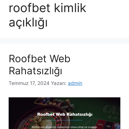
roofbet kimlik
açıklığı
Roofbet Web
Rahatsızlığı
Temmuz 17, 2024
Yazarı:
admin