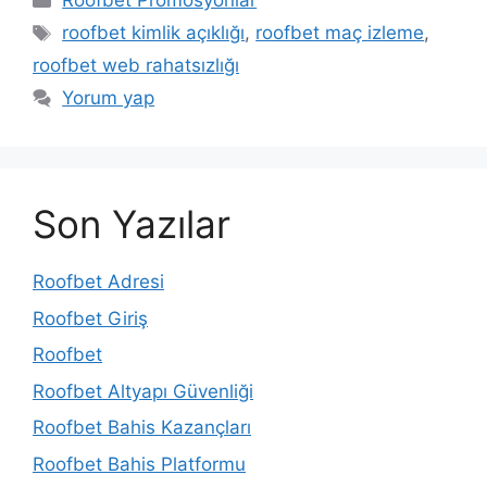
Roofbet Promosyonlar
Etiketler
roofbet kimlik açıklığı
,
roofbet maç izleme
,
roofbet web rahatsızlığı
Yorum yap
Son Yazılar
Roofbet Adresi
Roofbet Giriş
Roofbet
Roofbet Altyapı Güvenliği
Roofbet Bahis Kazançları
Roofbet Bahis Platformu