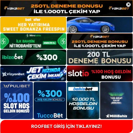
×
ROOFBET GİRİŞ İÇİN TIKLAYINIZ!