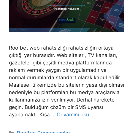
Roofbet web rahatsızlığı rahatsızlığın ortaya
çıktığı yer burasıdır. Web siteleri, TV kanalları,
gazeteler gibi çeşitli medya platformlarında
reklam vermek yaygın bir uygulamadır ve
normal durumlarda standart olarak kabul edilir.
Maalesef ülkemizde bu sitelerin yasa dışı olması
nedeniyle bu platformları bu medya araçlarıyla
kullanmanıza izin verilmiyor. Derhal harekete
geçin. Bulduğum çözüm bir SMS uyarısı
ayarlamaktı. Kısa …
Devamını oku…
Kategoriler