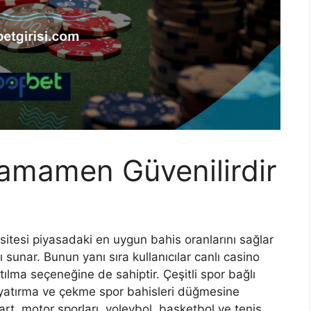
Tamamen Güvenilirdir
sitesi piyasadaki en uygun bahis oranlarını sağlar
ı sunar. Bunun yanı sıra kullanıcılar canlı casino
tılma seçeneğine de sahiptir. Çeşitli spor bağlı
a yatırma ve çekme spor bahisleri düğmesine
 dart, motor sporları, voleybol, basketbol ve tenis