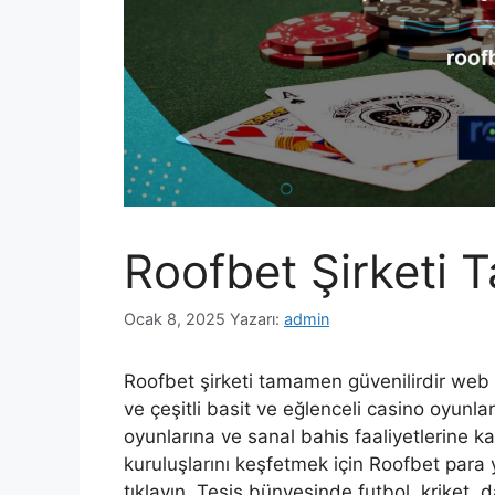
Roofbet Şirketi 
Ocak 8, 2025
Yazarı:
admin
Roofbet şirketi tamamen güvenilirdir web 
ve çeşitli basit ve eğlenceli casino oyunlar
oyunlarına ve sanal bahis faaliyetlerine ka
kuruluşlarını keşfetmek için Roofbet par
tıklayın. Tesis bünyesinde futbol, ​​kriket,