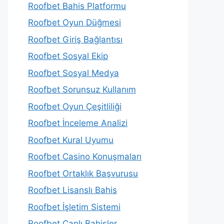
Roofbet Bahis Platformu
Roofbet Oyun Düğmesi
Roofbet Giriş Bağlantısı
Roofbet Sosyal Ekip
Roofbet Sosyal Medya
Roofbet Sorunsuz Kullanım
Roofbet Oyun Çeşitliliği
Roofbet İnceleme Analizi
Roofbet Kural Uyumu
Roofbet Casino Konuşmaları
Roofbet Ortaklık Başvurusu
Roofbet Lisanslı Bahis
Roofbet İşletim Sistemi
Roofbet Canlı Bahisler