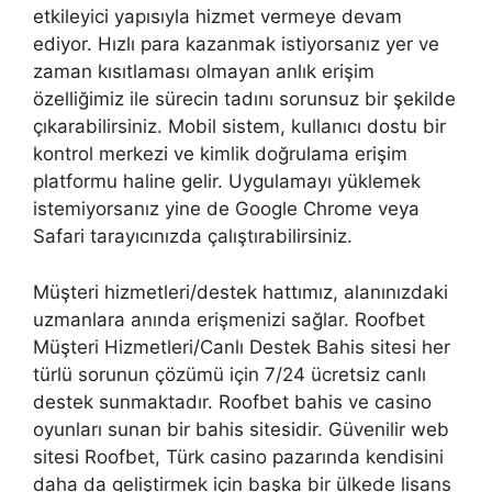
etkileyici yapısıyla hizmet vermeye devam
ediyor. Hızlı para kazanmak istiyorsanız yer ve
zaman kısıtlaması olmayan anlık erişim
özelliğimiz ile sürecin tadını sorunsuz bir şekilde
çıkarabilirsiniz. Mobil sistem, kullanıcı dostu bir
kontrol merkezi ve kimlik doğrulama erişim
platformu haline gelir. Uygulamayı yüklemek
istemiyorsanız yine de Google Chrome veya
Safari tarayıcınızda çalıştırabilirsiniz.
Müşteri hizmetleri/destek hattımız, alanınızdaki
uzmanlara anında erişmenizi sağlar. Roofbet
Müşteri Hizmetleri/Canlı Destek Bahis sitesi her
türlü sorunun çözümü için 7/24 ücretsiz canlı
destek sunmaktadır. Roofbet bahis ve casino
oyunları sunan bir bahis sitesidir. Güvenilir web
sitesi Roofbet, Türk casino pazarında kendisini
daha da geliştirmek için başka bir ülkede lisans