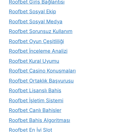
Roofbet Giriş Bağlantısı
Roofbet Sosyal Ekip
Roofbet Sosyal Medya
Roofbet Sorunsuz Kullanım
Roofbet Oyun Çeşitliliği
Roofbet İnceleme Analizi
Roofbet Kural Uyumu
Roofbet Casino Konuşmaları
Roofbet Ortaklık Başvurusu
Roofbet Lisanslı Bahis
Roofbet İşletim Sistemi
Roofbet Canlı Bahisler
Roofbet Bahis Algoritması
Roofbet En İyi Slot