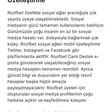
Özelleştirme
Roofbet özellikle sosyal ağlar aracılığıyla çok
sayıda üyeye ulaşabilmektedir. Sosyal
medyanın gücü tamamen kullanıcılarını belirliyor.
Günümüzde çoğu insanın en az bir sosyal
medya hesabı var, dolayısıyla bağlanmak çok
kolay.
Roofbet sosyal ağları mobil özelleştirme
Twitter, Instagram ve Facebook gibi
platformlarda aktiftir. Roofbet Canlı Destek e-
posta göndererek ulaşabileceğiniz sosyal
medya hesapları tamamen resmîdir. Ayrıca
güncel bilgi ve duyuruların yer aldığı resmî
hesaplar başka hiçbir amaçla
paylaşılmayacaktır. Roofbet üyeleri için
oluşturulan sosyal medya profillerinin çoğu
herkese açıktır ve keşfedilmesi kolaydır.