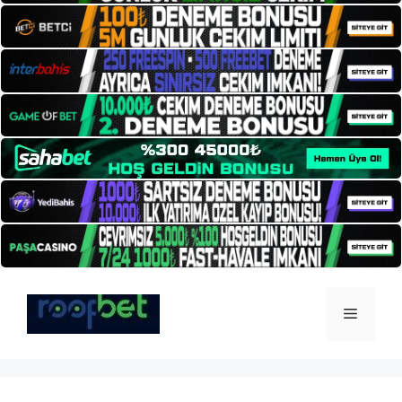
İçeriğe
atla
Menü