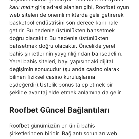
karlı mıdır
giriş adresi alanları gibi, Roofbet oyun
web siteleri de önemli miktarda gelir getirerek
basketbol endüstrisini son derece karlı hale
getirir. Bu nedenle üstünlükten bahsetmek
doğru olacaktır. Bu nedenle üstünlükten
bahsetmek doğru olacaktır. Öncelikle yerel
bahis şirketlerinin yaygınlığından bahsedelim.
Yerel bahis siteleri, bayi yapısındaki dijital
değişimin sonucudur (şu anda casino olarak
bilinen fiziksel casino kuruluşlarına
eşdeğerdir).Üstelik bonus talep etmek bir
şekilde avantaj elde etmek anlamına da gelir.
Roofbet Güncel Bağlantıları
Roofbet günümüzün en ünlü bahis
şirketlerinden biridir. Bağlantı sorunları web