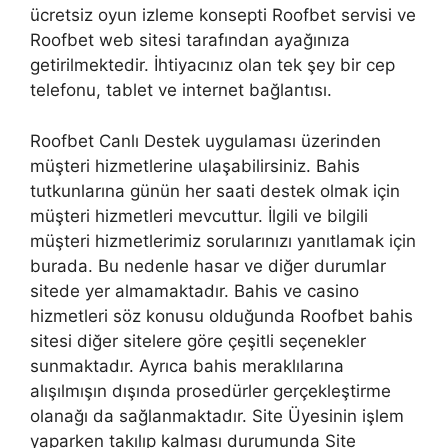
ücretsiz oyun izleme konsepti Roofbet servisi ve
Roofbet web sitesi tarafından ayağınıza
getirilmektedir. İhtiyacınız olan tek şey bir cep
telefonu, tablet ve internet bağlantısı.
Roofbet Canlı Destek uygulaması üzerinden
müşteri hizmetlerine ulaşabilirsiniz. Bahis
tutkunlarına günün her saati destek olmak için
müşteri hizmetleri mevcuttur. İlgili ve bilgili
müşteri hizmetlerimiz sorularınızı yanıtlamak için
burada. Bu nedenle hasar ve diğer durumlar
sitede yer almamaktadır. Bahis ve casino
hizmetleri söz konusu olduğunda Roofbet bahis
sitesi diğer sitelere göre çeşitli seçenekler
sunmaktadır. Ayrıca bahis meraklılarına
alışılmışın dışında prosedürler gerçekleştirme
olanağı da sağlanmaktadır. Site Üyesinin işlem
yaparken takılıp kalması durumunda Site