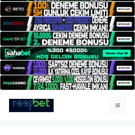
İçeriğe
atla
Menü