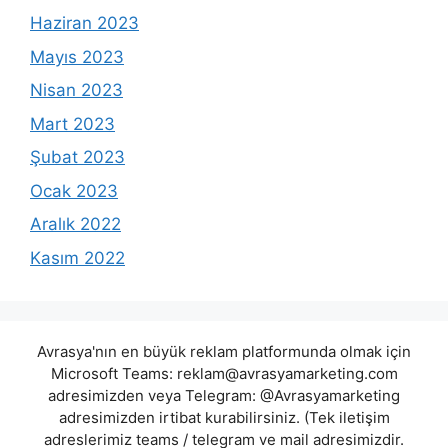
Haziran 2023
Mayıs 2023
Nisan 2023
Mart 2023
Şubat 2023
Ocak 2023
Aralık 2022
Kasım 2022
Avrasya'nın en büyük reklam platformunda olmak için
Microsoft Teams:
reklam@avrasyamarketing.com
adresimizden veya Telegram: @Avrasyamarketing
adresimizden irtibat kurabilirsiniz. (Tek iletişim
adreslerimiz teams / telegram ve mail adresimizdir.