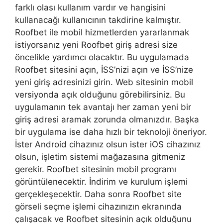
farklı olası kullanım vardır ve hangisini
kullanacağı kullanıcının takdirine kalmıştır.
Roofbet ile mobil hizmetlerden yararlanmak
istiyorsanız yeni Roofbet giriş adresi size
öncelikle yardımcı olacaktır. Bu uygulamada
Roofbet sitesini açın, İSS’nizi açın ve İSS’nize
yeni giriş adresinizi girin. Web sitesinin mobil
versiyonda açık olduğunu görebilirsiniz. Bu
uygulamanın tek avantajı her zaman yeni bir
giriş adresi aramak zorunda olmanızdır. Başka
bir uygulama ise daha hızlı bir teknoloji öneriyor.
İster Android cihazınız olsun ister iOS cihazınız
olsun, işletim sistemi mağazasına gitmeniz
gerekir. Roofbet sitesinin mobil programı
görüntülenecektir. İndirim ve kurulum işlemi
gerçekleşecektir. Daha sonra Roofbet site
görseli seçme işlemi cihazınızın ekranında
çalışacak ve Roofbet sitesinin açık olduğunu