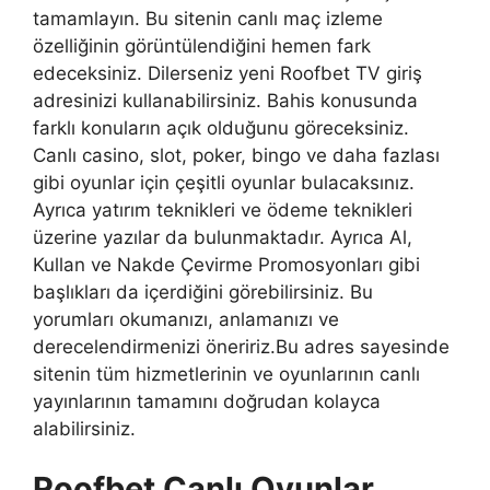
tamamlayın. Bu sitenin canlı maç izleme
özelliğinin görüntülendiğini hemen fark
edeceksiniz. Dilerseniz yeni Roofbet TV giriş
adresinizi kullanabilirsiniz. Bahis konusunda
farklı konuların açık olduğunu göreceksiniz.
Canlı casino, slot, poker, bingo ve daha fazlası
gibi oyunlar için çeşitli oyunlar bulacaksınız.
Ayrıca yatırım teknikleri ve ödeme teknikleri
üzerine yazılar da bulunmaktadır. Ayrıca Al,
Kullan ve Nakde Çevirme Promosyonları gibi
başlıkları da içerdiğini görebilirsiniz. Bu
yorumları okumanızı, anlamanızı ve
derecelendirmenizi öneririz.Bu adres sayesinde
sitenin tüm hizmetlerinin ve oyunlarının canlı
yayınlarının tamamını doğrudan kolayca
alabilirsiniz.
Roofbet Canlı Oyunlar