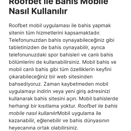
Roofbet İle Bahis Mobile
Nasıl Kullanılır
Roofbet mobil uygulaması ile bahis yapmak
sitenin tüm hizmetlerini kapsamaktadır.
Telefonunuzdan bahis oynayabileceğiniz gibi
tabletinizden de bahis oynayabilir, ayrıca
telefonunuzdaki spor bahisleri ve canlı bahis
bölümlerini de kullanabilirsiniz. Mobil bahis ve
mobil canlı bahis gibi tüm özelliklerin keyfini
çıkarabileceğiniz bir web sitesinden
bahsediyoruz. Zaman kaybetmeden mobil
uygulamayı indirin veya yeni giriş adresinizi
kullanarak bahis sitesini açın. Mobil bahislerde
herhangi bir kısıtlama yoktur.
Roofbet i̇le bahis
mobile nasıl kullanılır
Mobil uygulama ile
kazanabilir, eğlenebilir ve bahis dünyasının
heyecanına ortak olabilirsiniz.