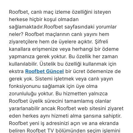
Roofbet, canlı maç izleme özelliğini isteyen
herkese hiçbir koşul olmadan
sağlamaktadır.Roofbet sayfasındaki yorumlar
neler? Roofbet maçlarının canlı yayını hem
ziyaretçilere hem de üyelere açıktır. Şifreli
kanallara erişmenize veya herhangi bir ödeme
yapmanıza gerek yoktur. Bu özellik her zaman
kullanılabilir. Üstelik bu özelliği kullanmak için
ekstra
Roofbet Güncel
bir ücret ödemenize de
gerek yok. Sistemi işletmek veya canlı yayın
fonksiyonunu sağlamak için üye olma
zorunluluğu yoktur. Bu hizmetten yalnızca
Roofbet üyelik sürecini tamamlamış olanlar
yararlanabilir ancak Roofbet web sitesini ziyaret
eden herkes aynı hizmeti alma şansına sahiptir.
Roofbet yeni iş adresinizi açın ve ana ekranda
beliren Roofbet TV bölümünden seçim işlemini