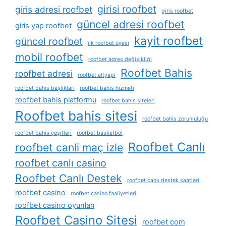
girisi roofbet
giris adresi roofbet
giris roofbet
güncel adresi roofbet
giris yap roofbet
kayit roofbet
güncel roofbet
i̇lk roofbet üyesi
mobil roofbet
roofbet adres değişikliği
Roofbet Bahis
roofbet adresi
roofbet altyapı
roofbet bahis başlıkları
roofbet bahis hizmeti
roofbet bahis platformu
roofbet bahis siteleri
Roofbet bahis sitesi
roofbet bahis zorunluluğu
roofbet bahis çeşitleri
roofbet basketbol
Roofbet Canlı
roofbet canli maç izle
roofbet canlı casino
Roofbet Canlı Destek
roofbet canlı destek saatleri
roofbet casino
roofbet casino faaliyetleri
roofbet casino oyunları
Roofbet Casino Sitesi
roofbet com