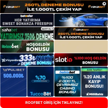
×
ROOFBET GİRİŞ İÇİN TIKLAYINIZ!