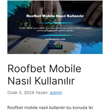
Roofbet Mobile
Nasıl Kullanılır
Ocak 3, 2024
Yazarı:
admin
Roofbet mobile nasıl kullanılır bu konuda iki