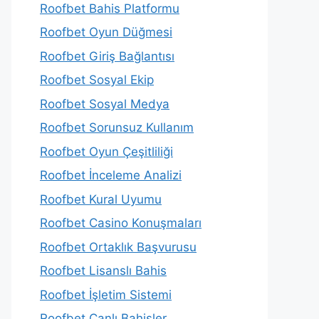
Roofbet Bahis Platformu
Roofbet Oyun Düğmesi
Roofbet Giriş Bağlantısı
Roofbet Sosyal Ekip
Roofbet Sosyal Medya
Roofbet Sorunsuz Kullanım
Roofbet Oyun Çeşitliliği
Roofbet İnceleme Analizi
Roofbet Kural Uyumu
Roofbet Casino Konuşmaları
Roofbet Ortaklık Başvurusu
Roofbet Lisanslı Bahis
Roofbet İşletim Sistemi
Roofbet Canlı Bahisler