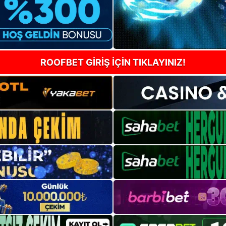
ROOFBET GİRİŞ İÇİN TIKLAYINIZ!