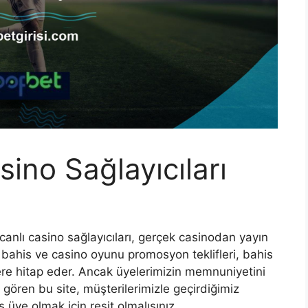
ino Sağlayıcıları
e canlı casino sağlayıcıları, gerçek casinodan yayın
anlı bahis ve casino oyunu promosyon teklifleri, bahis
ere hitap eder. Ancak üyelerimizin memnuniyetini
 gören bu site, müşterilerimizle geçirdiğimiz
ye olmak için reşit olmalısınız.