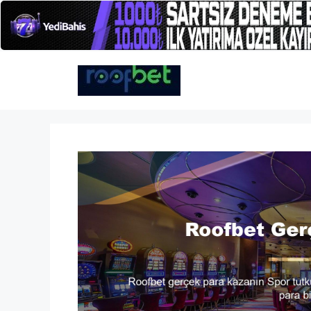
İçeriğe
atla