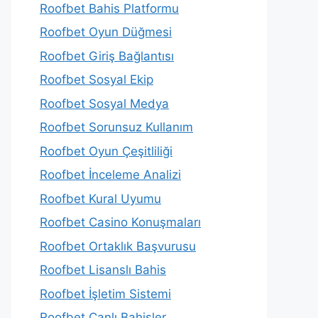
Roofbet Bahis Platformu
Roofbet Oyun Düğmesi
Roofbet Giriş Bağlantısı
Roofbet Sosyal Ekip
Roofbet Sosyal Medya
Roofbet Sorunsuz Kullanım
Roofbet Oyun Çeşitliliği
Roofbet İnceleme Analizi
Roofbet Kural Uyumu
Roofbet Casino Konuşmaları
Roofbet Ortaklık Başvurusu
Roofbet Lisanslı Bahis
Roofbet İşletim Sistemi
Roofbet Canlı Bahisler