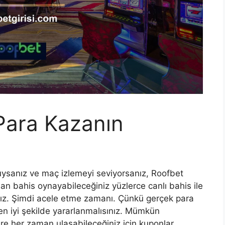
Para Kazanın
ysanız ve maç izlemeyi seviyorsanız, Roofbet
 an bahis oynayabileceğiniz yüzlerce canlı bahis ile
ız. Şimdi acele etme zamanı. Çünkü gerçek para
n iyi şekilde yararlanmalısınız. Mümkün
lere her zaman ulaşabileceğiniz için kuponlar