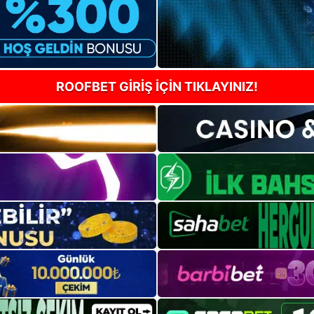
ROOFBET GİRİŞ İÇİN TIKLAYINIZ!